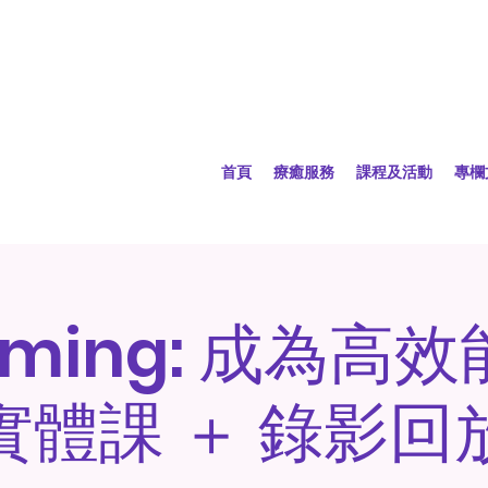
首頁
療癒服務
課程及活動
專欄
oming: 成為高
實體課 ＋ 錄影回