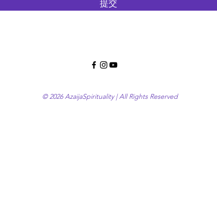
提交
© 2026 AzaijaSpirituality | All Rights Reserved