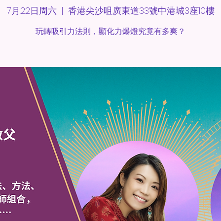
7月22日周六
  |  
香港尖沙咀廣東道33號中港城3座10樓
玩轉吸引力法則，顯化力爆燈究竟有多爽？