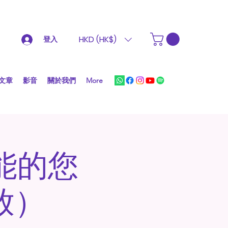
HKD (HK$)
登入
文章
影音
關於我們
More
效能的您
放）