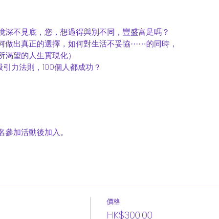
境深不見底，您，想過得與別不同，豐盛富足嗎？
何做出真正的選擇，如何對生活不妥協⋯⋯的同時，
所渴望的人生實現化）
吸引力法則，100個人都成功？
名參加活動後加入。
價格
HK$300.00