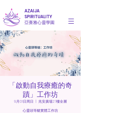
AZAIJA
SPIRITUALITY
亞賽雅心靈學園
「啟動自我療癒的奇
蹟」工作坊
9月01日周日
  |  
兆安廣場27樓全層
心靈頭等艙實體工作坊