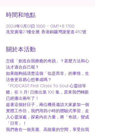
時間和地點
2024年9月01日 13:00 – GMT+8 17:00
兆安廣場27樓全層, 香港銅鑼灣謝斐道482號
關於本活動
怎樣「創造自我療癒的奇蹟」？甚麼方法和心
法才適合自己呢？
如果能夠搞清楚這個「似是而非」的事情，生
活會更容易心想事成嗎？
「PODCAST: First Class To Soul 心靈頭等
艙」在 9 月1 日推出第 100 集，原來我們轉眼
已經播出兩年了！
趁著這個好日子，兩位機長邀請大家參加一個
實體工作坊，我們用四小時的體驗式學習，走
入心靈深處，探索內在力量，將「奇蹟」變成
「日常」！
我們會在一個美麗、高能量的空間，享受自我