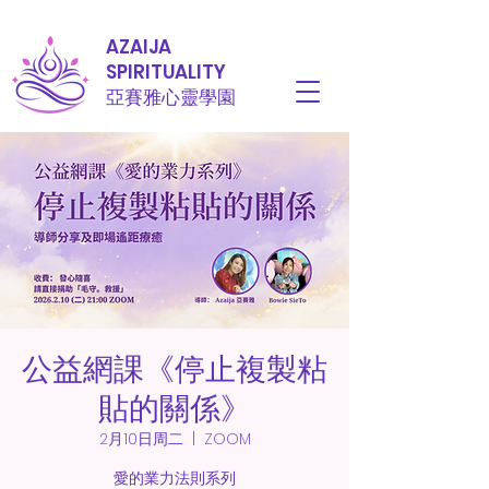
AZAIJA
SPIRITUALITY
亞賽雅心靈學園
公益網課《停止複製粘
貼的關係》
2月10日周二
  |  
ZOOM
愛的業力法則系列