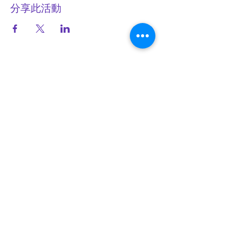
分享此活動
AZAIJA SPIRITUALITY
亞賽雅心靈學園
​訂閱我們
電郵地址
提交