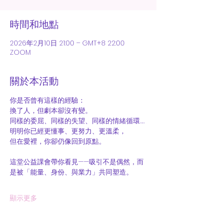
時間和地點
2026年2月10日 21:00 – GMT+8 22:00
ZOOM
關於本活動
你是否曾有這樣的經驗：
換了人，但劇本卻沒有變。
同樣的委屈、同樣的失望、同樣的情緒循環……
明明你已經更懂事、更努力、更溫柔，
但在愛裡，你卻仍像回到原點。
這堂公益課會帶你看見——吸引不是偶然，而
是被「能量、身份、與業力」共同塑造。
顯示更多