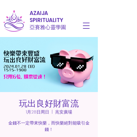
AZAIJA
SPIRITUALITY
亞賽雅心靈學園
玩出良好財富流
1月28日周日
  |  
兆安廣場
金錢不一定帶來快樂，而快樂絕對能吸引金
錢！