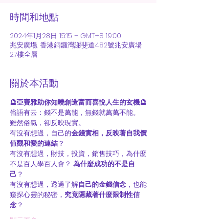
時間和地點
2024年1月28日 15:15 – GMT+8 19:00
兆安廣場, 香港銅鑼灣謝斐道482號兆安廣場
27樓全層
關於本活動
🔮亞賽雅助你知曉創造富而喜悅人生的玄機🔮
俗語有云：錢不是萬能，無錢就萬萬不能。
雖然俗氣，卻反映現實。
有沒有想過，自己的
金錢實相，反映著自我價
值觀和愛的連結
？
有沒有想過，財技，投資，銷售技巧，為什麼
不是百人學百人會？ 
為什麼成功的不是自
己
？
有沒有想過，透過了解
自己的金錢信念
，也能
窺探心靈的秘密，
究竟隱藏著什麼限制性信
念
？