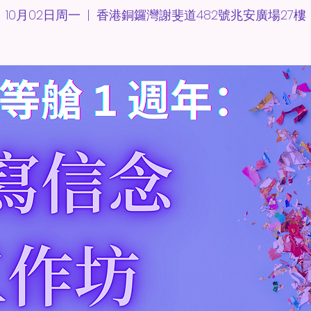
10月02日周一
  |  
香港銅鑼灣謝斐道482號兆安廣場27樓