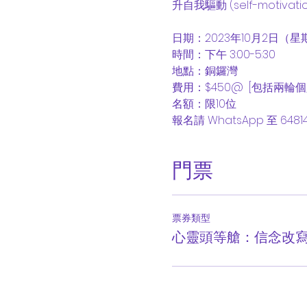
升自我驅動 (self-motivati
日期：2023年10月2日（星
時間：下午 3:00-5:30

地點：銅鑼灣

費用：$450@  [包括兩輪
名額：限10位

報名請 WhatsApp 至 64814
門票
票券類型
心靈頭等艙：信念改