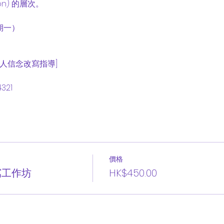
on) 的層次。

期一）

個人信念改寫指導]

321
價格
寫工作坊
HK$450.00