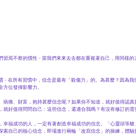
們習焉不察的慣性 ~ 當我們來來去去都在重複著自己，用同樣
慣 ~ 在所有習慣中，信念是最有「殺傷力」的。為甚麼？因為
全方位發揮影響力。

、病痛、財富，抱持甚麼信念呢？如果你不知道，就好值得認真
，就好值得問問自己：這些信念，還適合我嗎？有沒有修訂的需要
，幸福成功的人，一定有著創造幸福成功的信念。「心靈頭等艙」
探索自己的核心信念，即場進行兩輪「改寫信念」的操練，體驗