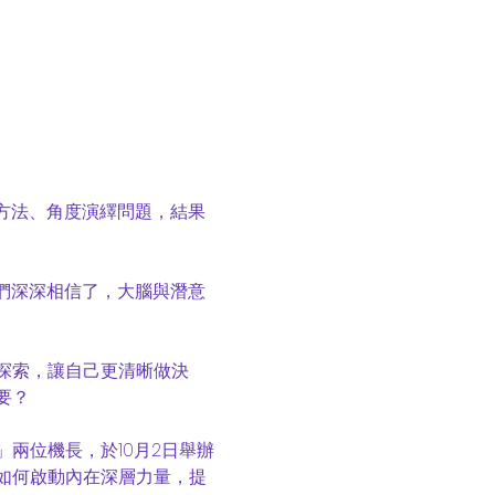
的方法、角度演繹問題，結果
我們深深相信了，大腦與潛意
探索，讓自己更清晰做決
？

兩位機長，於10月2日舉辦
如何啟動內在深層力量，提