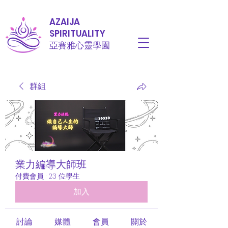
AZAIJA
SPIRITUALITY
亞賽雅心靈學園
群組
業力編導大師班
付費會員
·
23 位學生
加入
討論
媒體
會員
關於